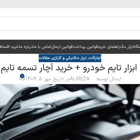
گاه
ابزار مگ
راهنمای خرید
قوانین پرداخت
قوانین ارسال
تماس با ما
درباره ما
خرید اقساط
آچارآلات
,
ابزار مکانیکی و گاراژی
,
مقالات
بزار تایم خودرو + خرید آچار تسمه تایم
0
ارسال توسط
ALIREZA
در تاریخ مهر 5, 1404