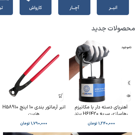
محصولات جدید
ناموجود
آهنربای دسته دار با مکانیزم
انبر آرماتور بندی 10 اینچ H58910
رهاسازی سریع H61420 برند
هزبرن
HEZBURN
1,240,000
تومان
1,790,000
تومان