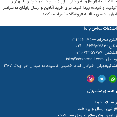
با انتخاب
ابزار مال
، به راحتی ابزارآلات مورد نظر خود را با بهترین
کیفیت و قیمت پیدا کنید.
برای خرید آنلاین و ارسال رایگان به سراسر
ایران، همین حالا به فروشگاه ما مراجعه کنید.
اطلاعات تماس با ما
تلفن همراه
: 09122498400
تلفن
: ۶۶۴۹۵۷۸۲ – ۰۲۱
تلفکس
: 66957607-021
وبمیل
: info@abzarmall.com
نشانی
:تهران، خیابان امام خمینی، نرسیده به میدان حر، پلاک 387
راهنمای مشتریان
راهنمای خرید
قوانین ارسال و پرداخت
زمان و روش های تحویل سفارشات