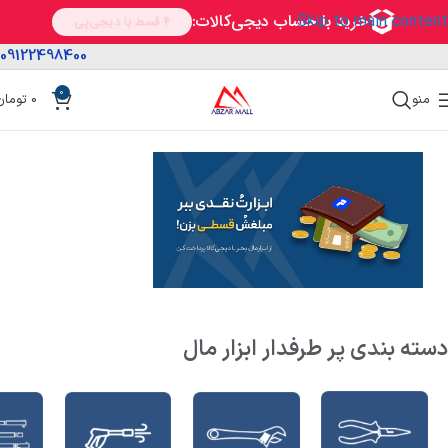
Skip to main content
09122498400
0
منو
0
تومان
دسته بندی پر طرفدار ابزار مال