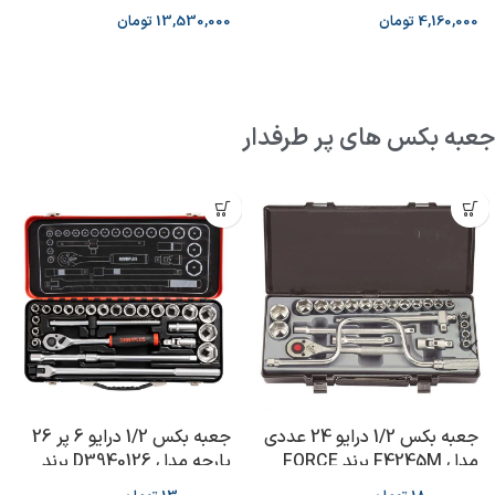
HEZBURN
4,160,000
تومان
13,530,000
تومان
جعبه بکس های پر طرفدار
جعبه بکس 1/2 درایو 24 عددی
جعبه بکس 1/2 درایو 6 پر 26
مدل F4245M برند FORCE
پارچه مدل D3940126 برند
DANAPLUS