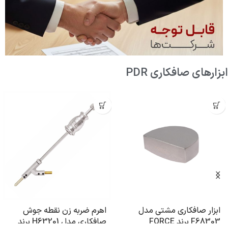
ابزارهای صافکاری PDR
ابزار صافکاری مشتی مدل
اهرم ضربه زن نقطه جوش
F68303 برند FORCE
صافکاری مدل H63201 برند