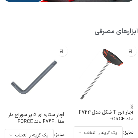
ابزارهای مصرفی
آچار آلن T شکل مدل F724
آچار ستاره ای 5 پر سوراخ دار
برند FORCE
مدل F76F برند FORCE
سایز
سایز