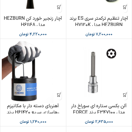
آچار تنظیم ترکمتر سری ES برند
آچار زنجیر خورد کن HEZBURN
HEZBURN مدل H7120K
مدل H61168
7,200,000
تومان
4,220,000
تومان
آلن بکسی ستاره ای سوراخ دار
آهنربای دسته دار با مکانیزم
مدل F347100 برند FORCE
رهاسازی سریع H61420 برند
HEZBURN
2,635,000
تومان
1,240,000
تومان