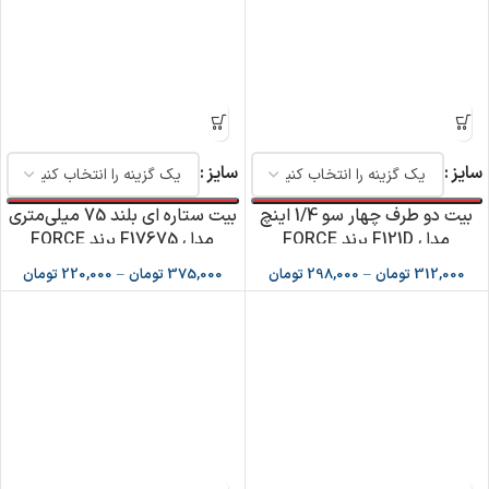
سایز
سایز
بیت دو طرف چهار سو 1/4 اینچ
بیت ستاره ای بلند 75 میلی‌متری
مدل F121D برند FORCE
مدل F17675 برند FORCE
312,000
تومان
–
298,000
تومان
375,000
تومان
–
220,000
تومان