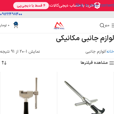
Skip to main content
09122498400
0
منو
0
تومان
لوازم جانبی مکانیکی
خانه
لوازم جانبی
نمایش 1–20 از 91 نتیجه
مشاهده فیلترها