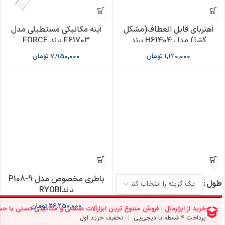
آهنربای قابل انعطاف(مشکل
آینه مکانیکی مستطیلی مدل
گشا) مدل H61404 برند
F61703 برند FORCE
HEZBURN
1,120,000
تومان
7,950,000
تومان
باطری مخصوص مدل 9-P108
طول
برندRYOBI
26,250,000
تومان