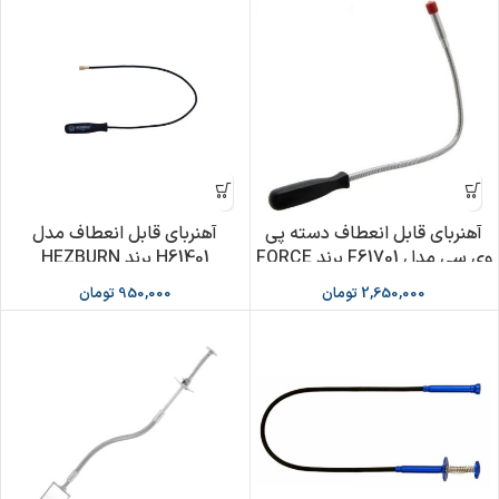
آهنربای قابل انعطاف دسته پی
آهنربای قابل انعطاف مدل
وی سی مدل F61701 برند FORCE
H61401 برند HEZBURN
2,650,000
تومان
950,000
تومان