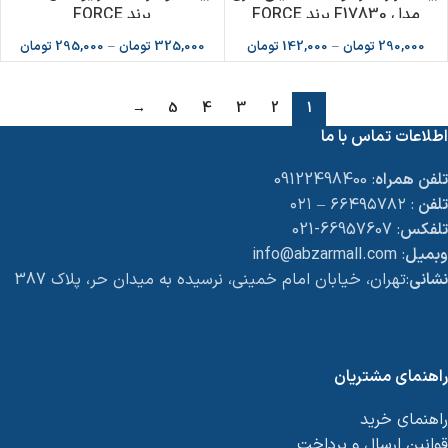
مدل F17830 برند FORCE
برند FORCE
290,000
تومان
–
142,000
تومان
325,000
تومان
–
295,000
تومان
→
5
4
3
2
1
اطلاعات تماس با ما
تلفن همراه
: 09122498400
تلفن
: ۶۶۴۹۵۷۸۲ – ۰۲۱
تلفکس
: 66957607-021
وبمیل
: info@abzarmall.com
نشانی
:تهران، خیابان امام خمینی، نرسیده به میدان حر، پلاک 387
راهنمای مشتریان
راهنمای خرید
قوانین ارسال و پرداخت