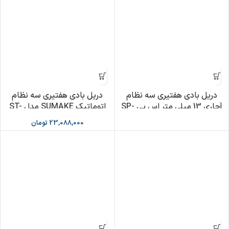
دریل بادی هفتیری سه نظام
دریل بادی هفتیری سه نظام
آچاری 13 میلی متر اس پی SP-
اتوماتیک SUMAKE مدل ST-
M5010C
1527
23,088,000
تومان