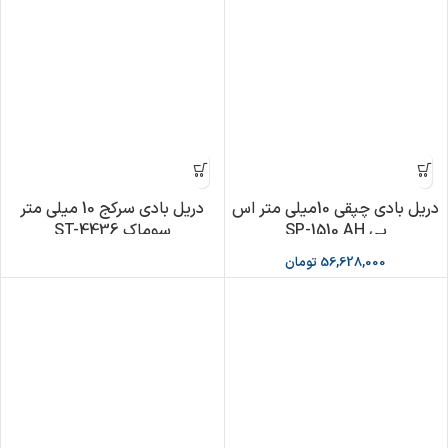
دریل بادی چپقی 10میلی متر اس
دریل بادی سرکج 10 میلی متر
پی SP-1510 AH
سوماک ST-4436
56,628,000
تومان