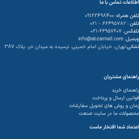
اطلاعات تماس با ما
تلفن همراه
: 09122498400
تلفن
: ۶۶۴۹۵۷۸۲ – ۰۲۱
تلفکس
: 66957607-021
وبمیل
: info@abzarmall.com
نشانی
:تهران، خیابان امام خمینی، نرسیده به میدان حر، پلاک 387
راهنمای مشتریان
راهنمای خرید
قوانین ارسال و پرداخت
زمان و روش های تحویل سفارشات
محصولات ما در سایت صنعت
اعتماد شما افتخار ماست