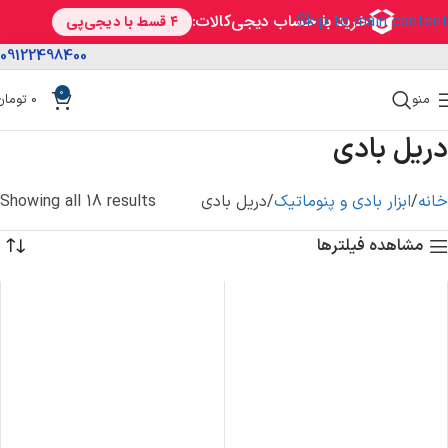
Skip to main content
09122498400
0
منو
0
تومان
دریل بادی
خانه
ابزار بادی و پنوماتیک
دریل بادی
Showing all 18 results
مشاهده فیلترها