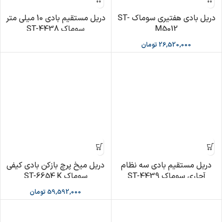
دریل بادی هفتیری سوماک ST-
دریل مستقیم بادی 10 میلی متر
M5012
سوماک ST-4438
26,520,000
تومان
دریل مستقیم بادی سه نظام
دریل میخ پرچ بازکن بادی کیفی
آچاری سوماک ST-4439
سوماک ST-6654 K
59,592,000
تومان