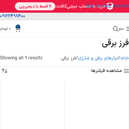
Skip to main content
09122498400
0
منو
0
تومان
فرز برقی
خانه
ابزارهای برقی و شارژی
فرز برقی
Showing all 9 results
مشاهده فیلترها