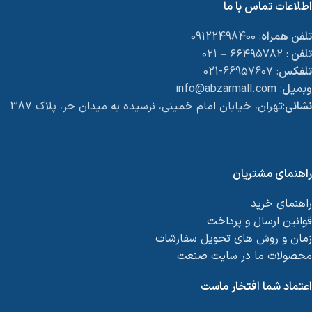
اطلاعات تماس با ما
تلفن همراه
: 09122498400
تلفن
: ۶۶۴۹۵۷۸۲ – ۰۲۱
تلفکس
: 66957607-021
وبمیل
: info@abzarmall.com
نشانی
:تهران، خیابان امام خمینی، نرسیده به میدان حر، پلاک 387
راهنمای مشتریان
راهنمای خرید
قوانین ارسال و پرداخت
زمان و روش های تحویل سفارشات
محصولات ما در سایت صنعت
اعتماد شما افتخار ماست