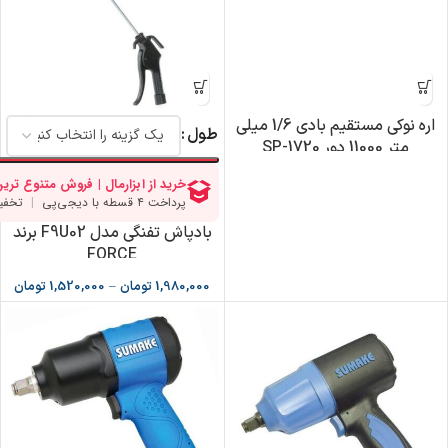
اره نوکی مستقیم بادی 1/6 میلی
طول
متر 11000 دور SP-1720
بادپاش تفنگی مدل F9U02 برند
FORCE
1,980,000
تومان
–
1,520,000
تومان