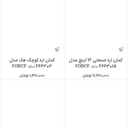
کمان اره صنعتی 12 اینچ مدل
کمان اره کوچک هک مدل
F66301A برند FORCE
F66303 برند FORCE
7,770,000
تومان
1,670,000
تومان