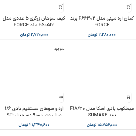
کمان اره مینی مدل F66302 برند
کیف سوهان زرگری 5 عددی مدل
FORCE
F50513 برند FORCE
2,280,000
تومان
2,720,000
تومان
ناموجود
میخکوب بادی اسکا مدل F18/30
اره و سوهان مستقیم بادی 1/6
برند SUMAKE
میلی متر 9000 دور مدل ST-
M5034 برند SUMAKE
15,756,000
تومان
21,348,600
تومان