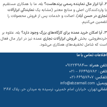
۲. آیا ابزار مال نماینده رسمی برندهاست؟
بله، ما با همکاری مستقیم
با واردکنندگان اصلی و منابع معتبر (مشابه یک
نمایندگی ابزارآلات
نجاری در حسن آباد
)، اصالت و خدمات پس از فروش محصولات را
تضمین می‌کنیم.
۳. آیا امکان خرید عمده برای کارگاه‌های بزرگ وجود دارد؟
بله، علاوه بر
خرده‌فروشی، بخش
فروش ابزارآلات نجاری
عمده نیز در ابزار مال فعال
است که شامل تخفیف‌های همکاری می‌شود.
اطلاعات تماس با ما
تلفن همراه
: 09122498400
تلفن
: ۶۶۴۹۵۷۸۲ – ۰۲۱
تلفکس
: 66957607-021
وبمیل
: info@abzarmall.com
نشانی
:تهران، خیابان امام خمینی، نرسیده به میدان حر، پلاک 387