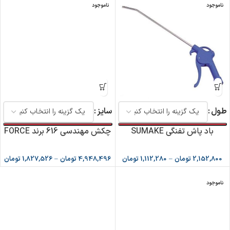
ناموجود
ناموجود
طول
سایز
باد پاش تفنگی SUMAKE
چکش مهندسی 616 برند FORCE
2,152,800
تومان
–
1,112,280
تومان
4,948,496
تومان
–
1,827,526
تومان
ناموجود