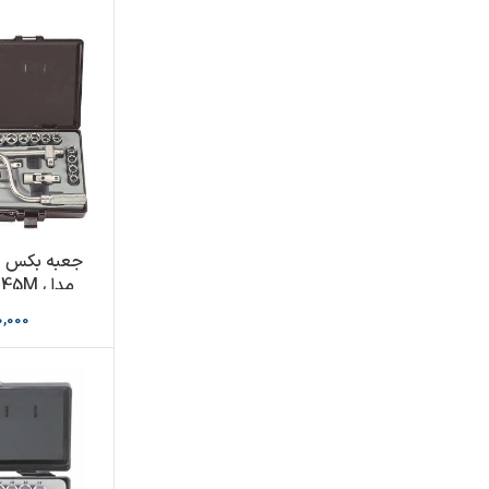
مدل F4245M برند FORCE
0,000