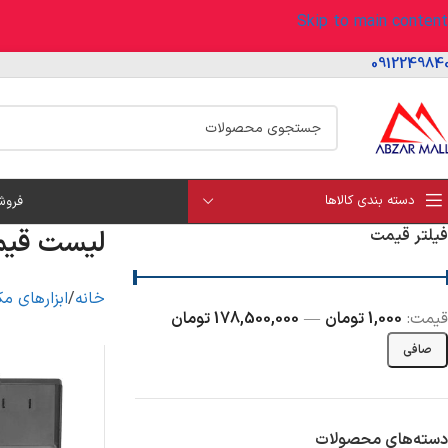
Skip to main content
091224984
دسته بندی کالاها
فروش
لیست قی
فیلتر قیمت
خانه
ابزارهای مک
قيمت:
1,000 تومان
—
178,500,000 تومان
صافی
دسته‌های محصولات