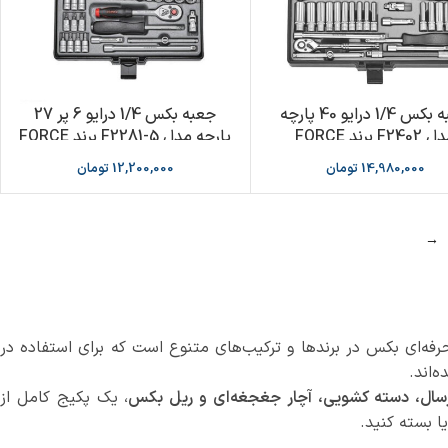
جعبه بکس 1/4 درایو 40 پارچه
جعبه بکس 1/4 درایو 6 پر 27
F240 برند FORCE
پارچه مدل F2281-5 برند FORCE
14,980,000
تومان
12,200,000
تومان
→
فه‌ای بکس در برندها و ترکیب‌های متنوع است که برای استفاده در
‌اند.
سال، دسته کشویی، آچار جغجغه‌ای و ریل بکس
، یک پکیج کامل از
یا بسته کنید.