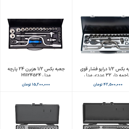
جعبه بکس 1/2 درایو فشار قوی
جعبه بکس 1/2 هزبرن 24 پارچه
ساچمه دار 32 عددی مدل
مدل H1124524
F4323 برند FORCE
42,500,000
تومان
15,200,000
تومان