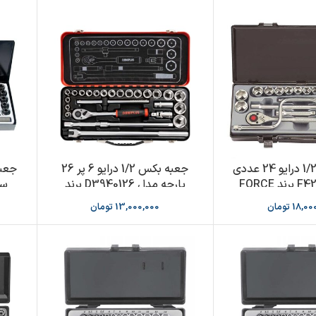
جعبه بکس 1/2 درایو 24 عددی
جعبه بکس 1/2 درایو 6 پر 26
پارچه مدل D3940126 برند
DANAPLUS
18,00
تومان
13,000,000
تومان