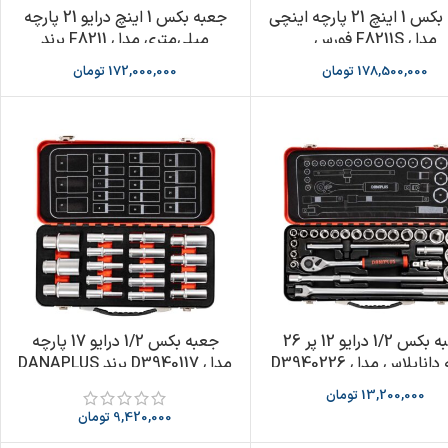
جعبه بکس 1 اینچ 21 پارچه اینچی
جعبه بکس 1 اینچ درایو 21 پارچه
مدل F8211S فورس
میلی‌متری مدل F8211 برند
FORCE
178,500,000
تومان
172,000,000
تومان
جعبه بکس 1/2 درایو 12 پر 26
جعبه بکس 1/2 درایو 17 پارچه
اناپلاس مدل D3940226
مدل D3940117 برند DANAPLUS
13,200,000
تومان
9,420,000
تومان