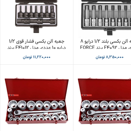
جعبه آلن بکسی بلند 1/2 درایو 8
جعبه آلن بکسی فشار قوی 1/2
F409 برند FORCE
درایو 10 عددی مدل F41012 برند
FORCE
8,350,000
تومان
11,220,000
تومان