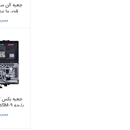
جعبه آلن ست
E
0,000
پارچه F4245SM-9 برند FORCE
0,000