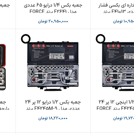
اره ای بکسی فشار
جعبه بكس 1/4 درايو 65 عددي
قوی 10 عددی F41013 برند
مدل F2641 برند FORCE
FORC
10,95
تومان
20,950,000
تومان
جعبه بکس 1/2 اینچی 12 پر 24
جعبه بکس 1/2 درایو 12 پر 24
عددی مدل F4245M-9 برند
پارچه د
FORCE
19,72
تومان
18,220,000
تومان