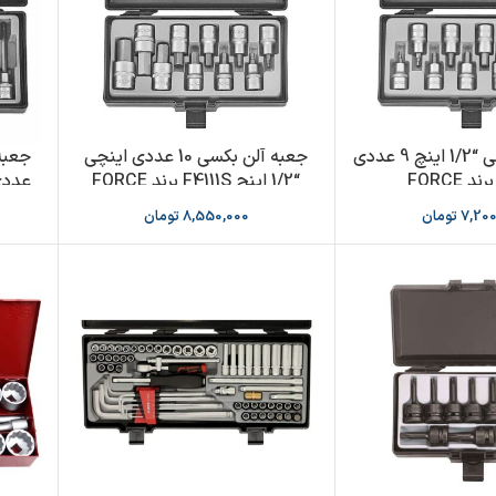
جعبه آلن بکسی “1/2 اینچ 9 عددی
جعبه آلن بکسی 10 عددی اینچی
“1/2 اینچ F4111S برند FORCE
عددی مدل 2
7,200
تومان
8,550,000
تومان