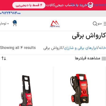
Skip to main content
09122498400
0
منو
0
تومان
کارواش برقی
خانه
ابزارهای برقی و شارژی
کارواش برقی
Showing all 4 results
مشاهده فیلترها