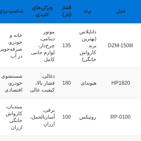
فشار
ویژگی‌های
مدل
برند
مناسب برای
(بار)
کلیدی
داناپلاس
موتور
خانه و
(بهترین
دینامی،
خودرو،
DZM-1508I
برند
135
چرخ‌دار،
صرفه‌جویی
کارواش
لوازم جانبی
در آب
خانگی)
کامل
ذغالی،
شستشوی
HP1820
هیوندای
180
فشار بالا،
خودرو،
کیفیت عالی
اقتصادی
مبتدیان،
برقی،
کارواش
RP-0100
رونیکس
100
آسان‌الحمل،
خانگی
ارزان
ارزان