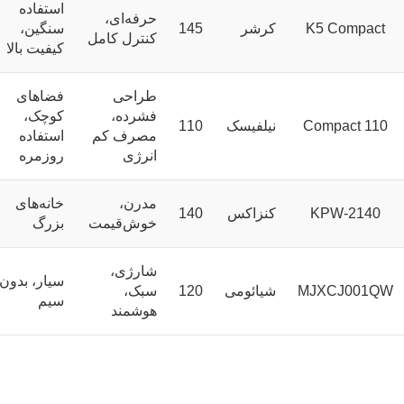
استفاده
حرفه‌ای،
K5 Compact
کرشر
145
سنگین،
کنترل کامل
کیفیت بالا
طراحی
فضاهای
فشرده،
کوچک،
Compact 110
نیلفیسک
110
مصرف کم
استفاده
انرژی
روزمره
مدرن،
خانه‌های
KPW-2140
کنزاکس
140
خوش‌قیمت
بزرگ
شارژی،
سیار، بدون
MJXCJ001QW
شیائومی
120
سبک،
سیم
هوشمند