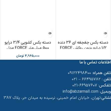
دسته بکس جغجغه ای 36 دنده
دسته بکس کشویی 3/4 درایو
1/2 درایو بدون روکش FORCE
500 میلی‌متر FORCE مدل
F8036500
4,965,000
تومان
اطلاعات تماس با ما
تلفن همراه
: 09122498400
تلفن
: ۶۶۴۹۵۷۸۲ – ۰۲۱
تلفکس
: 66957607-021
وبمیل
: info@abzarmall.com
نشانی
:تهران، خیابان امام خمینی، نرسیده به میدان حر، پلاک 387