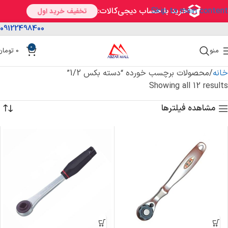
Skip to main content
09122498400
0
منو
0
تومان
خانه
محصولات برچسب خورده “دسته بکس 1/2”
Showing all 12 results
مشاهده فیلترها