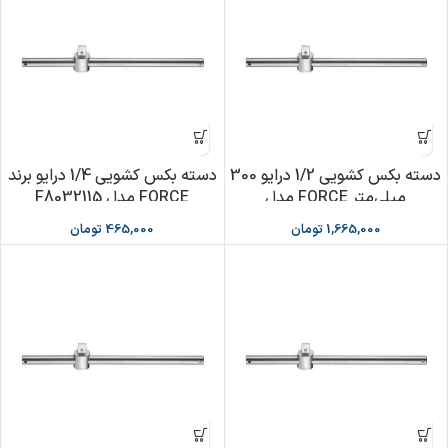
دسته بکس کشویی 1/2 درایو 300
دسته بکس کشویی 1/4 درایو برند
میلی‌متر FORCE مدل
FORCE مدل F8032115
F8034300
1,665,000
تومان
465,000
تومان