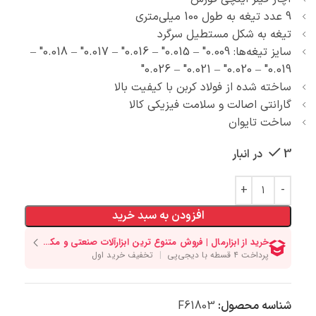
9 عدد تیغه به طول 100 میلی‌متری
تیغه به شکل مستطیل سرگرد
سایز تیغه‌ها: 0.009″ – 0.015″ – 0.016″ – 0.017″ – 0.018″ –
0.019″ – 0.020″ – 0.021″ – 0.026″
ساخته شده از فولاد کربن با کیفیت بالا
گارانتی اصالت و سلامت فیزیکی کالا
ساخت تایوان
3 در انبار
افزودن به سبد خرید
شناسه محصول:
F61803