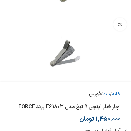
بزرگنمایی تصویر
خانه
برند
فورس
آچار فیلر اینچی 9 تیغ مدل F61803 برند FORCE
1,450,000
تومان
آچار فیلر اینچی فورس