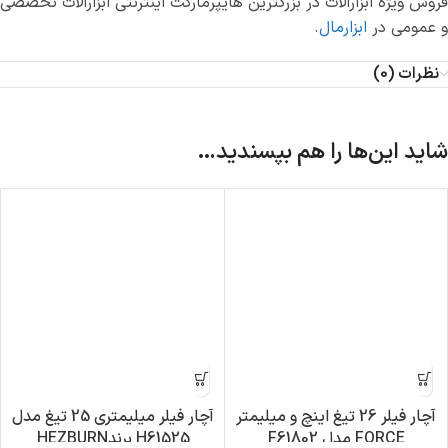
فروش ویژه ابزارآلات در بزرگترین هایپرمارکت اینترنتی ابزارآلات تخصصی
و عمومی در
ابزارمال
.
نظرات (0)
شاید این‌ها را هم بپسندید…
آچار فیلر 26 تیغ اینچ و میلیمتر
آچار فیلر میلیمتری 25 تیغ مدل
FORCE مدل F61802
H61525 برندHEZBURN