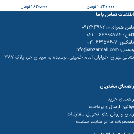
2,220,000
تومان
1,620,000
تومان
اطلاعات تماس با ما
تلفن همراه
: 09122498400
تلفن
: ۶۶۴۹۵۷۸۲ – ۰۲۱
تلفکس
: 66957607-021
وبمیل
: info@abzarmall.com
نشانی
:تهران، خیابان امام خمینی، نرسیده به میدان حر، پلاک 387
راهنمای مشتریان
راهنمای خرید
قوانین ارسال و پرداخت
زمان و روش های تحویل سفارشات
محصولات ما در سایت صنعت