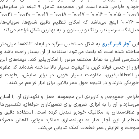
خودرو طراحی شده است. این مجموعه شامل ۹ تیغه در سایزهای
0.009″ – 0.015″ – 0.016″ – 0.017″ – 0.018″ – 0.019″ – 0.020″ – 0.021″
– 0.026″ اینچ می‌باشد که امکان تنظیم دقیق شمع‌ها، سوپاپ‌ها،
میل‌لنگ، سرسیلندر، رینگ و پیستون را به بهترین شکل فراهم می‌کند.
ین
آچار فیلر گیری
به شکل مستطیل سرگرد در ابعاد 13×100 میلی‌متر
ساخته شده است که باعث می‌شود استفاده از آن بسیار راحت باشد و
دسترسی آسان به نقاط مختلف موتور را امکان‌پذیر کند. تیغه‌های این
ابزار از جنس فولاد کربن با کیفیت بسیار بالا ساخته شده‌اند که علاوه
بر انعطاف‌پذیری، مقاومت بسیار خوبی در برابر سایش، رطوبت و
خوردگی دارند و در نتیجه طول عمر بالایی برای ابزار فراهم می‌کنند.
طراحی جمع‌وجور و کاربردی این مجموعه، حمل و نگهداری آن را آسان
می‌سازد و آن را به ابزاری ضروری برای تعمیرکاران حرفه‌ای، تکنسین‌ها
و علاقه‌مندان به مکانیک خودرو تبدیل کرده است. استفاده دقیق و
منظم از این آچار فیلر به بهینه‌سازی عملکرد موتور، کاهش مصرف
سوخت و افزایش عمر قطعات کمک شایانی می‌کند.