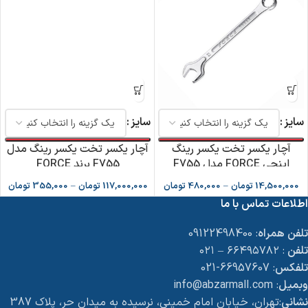
سایز
سایز
آچار یکسر تخت یکسر رینگ
آچار یکسر تخت یکسر رینگ مدل
اینچی FORCE مدل F755
F755 برند FORCE
14,500,000
تومان
–
480,000
تومان
117,000,000
تومان
–
355,000
تومان
اطلاعات تماس با ما
تلفن همراه
: 09122498400
تلفن
: ۶۶۴۹۵۷۸۲ – ۰۲۱
تلفکس
: 66957607-021
وبمیل
: info@abzarmall.com
نشانی
:تهران، خیابان امام خمینی، نرسیده به میدان حر، پلاک 387