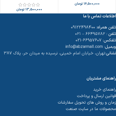
16,500,000
تومان
13,500,000
تومان
اطلاعات تماس با ما
تلفن همراه
: 09122498400
تلفن
: ۶۶۴۹۵۷۸۲ – ۰۲۱
تلفکس
: 66957607-021
وبمیل
: info@abzarmall.com
نشانی
:تهران، خیابان امام خمینی، نرسیده به میدان حر، پلاک 387
راهنمای مشتریان
راهنمای خرید
قوانین ارسال و پرداخت
زمان و روش های تحویل سفارشات
محصولات ما در سایت صنعت