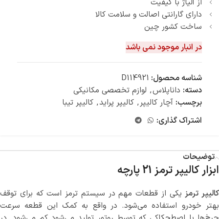
از آلیاژ با کیفیت
دارای گارانتی اصالت و سلامت کالا
ساخت کشور چین
در انبار موجود نمی باشد
شناسه محصول:
D114921
دسته:
داناپلاس
,
لوازم تخصصی مکانیکی
برچسب:
آچار کالیپر
,
کالیپر پراید
,
کالیپر تیبا
اشتراک گذاری:
توضیحات
ابزار کالیپر ترمز 21 پارچه
کالیپر ترمز
یکی از قطعات مهم در سیستم ترمز است که برای توقف
بهتر خودرو استفاده می‌شود. در واقع به کمک این قطعه سرعت
چرخ‌ها با اصطحکاکی که توسط روتور تولید می‌شود کم می‌شود. در