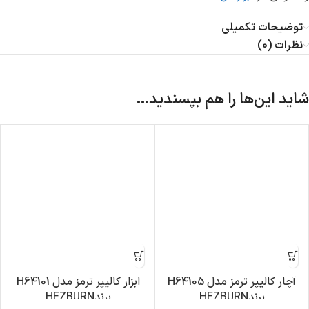
توضیحات تکمیلی
نظرات (0)
شاید این‌ها را هم بپسندید…
آچار کالیپر ترمز مدل H64105
ابزار کالیپر ترمز مدل H64101
برندHEZBURN
برندHEZBURN