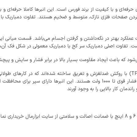
16 و 200 میلی‌متر، ابزاری حرفه‌ای و با کیفیت از برند فورس است. این انبرها ک
ردن صفحات فلزی نازک، متوسط و ضخیم هستند. تفاوت دمباریک با ا
ملکرد بهتر در نگه‌داشتن و گرفتن اجسام می‌باشد. قسمت میانی ای
ست. تفاوت اصلی دمباریک سر کج با دمباریک معمولی در شکل فک آن‌ها
دسته‌های این انبرها دو وجهی طراحی شده و از پلاستیک فشرده (TPR) با روکش ضدلغزش و تعریق 
دسته‌های این انبر دمباریک، دارای استاندارد جهانی IEC 60900 عایق فشار قوی تا 000
ندمان کار بالایی را به وجود آورند
.