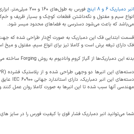
نبر دمباریک 6 و 8 اینچ
فورس به طول‌های 0
انواع سیم و مفتول و نگه‌داشتن قطعات کوچک و بسیار ظریف و خم‌ک
می‌باشد که باعث می‌شود دسترسی به فضاهای محدود میسر شود.
قسمت ابتدایی فک این دمباریک به صورت آج‌دار طراحی شده که جهت ع
فک دارای تیغه برش است و کاملا تیز برای انواع سیم، مفتول و میخ ا
بدنه این دمباریک‌ها از آلیاژ کروم وانادیوم به روش Forging ساخته می‌شود که باعث ایجاد مقاومت بسیار بالا در برابر فشار و سایش و پیچش می‌شود.
مهندسی آنها سبب شده تا این انبرها به صورت کاملا روان عمل کنند و را
شما می‌توانید انبر دمباریک فشار قوی با کیفیت فورس را در سایز های 6 و 8 اینچ با ضمانت اصالت و سلامتی از سایت ابزارمال خریداری نمایید