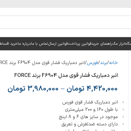
گاه
ابزار مگ
راهنمای خرید
قوانین پرداخت
قوانین ارسال
تماس با ما
درباره ما
خرید اقساط
خانه
برند
فورس
انبر دمباریک فشار قوی مدل F6904 برند FORCE
انبر دمباریک فشار قوی مدل F6904 برند FORCE
4,420,000
تومان
–
3,980,000
تومان
انبر دمباریک فشار قوی فورس
با طول 160 و 200 ميلی‌متری
موجود در سایز های 6 و 8 اینچ
دارای دسته ضدلغزش و تعریق