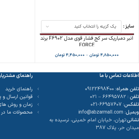
سایز
انبر دمباریک سر کج فشار قوی مدل F6902 برند
FORCE
4,850,000
تومان
–
4,450,000
تومان
اطلاعات تماس با ما
راهنمای مشتریا
تلفن همراه
: 09122498400
راهنمای خرید
تلفن
: ۶۶۴۹۵۷۸۲ – ۰۲۱
قوانین ارسال و 
تلفکس
: 66957607-021
زمان و روش های
وبمیل
: info@abzarmall.com
محصولات ما در
نشانی
:تهران، خیابان امام خمینی، نرسیده به
میدان حر، پلاک 387