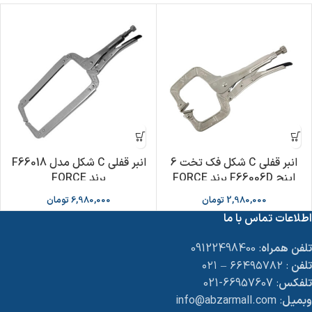
انبر قفلی C شکل فک تخت 6
انبر قفلی C شکل مدل F66018
اینچ F66006D برند FORCE
برند FORCE
2,980,000
تومان
6,980,000
تومان
اطلاعات تماس با ما
تلفن همراه
: 09122498400
تلفن
: ۶۶۴۹۵۷۸۲ – ۰۲۱
تلفکس
: 66957607-021
وبمیل
: info@abzarmall.com