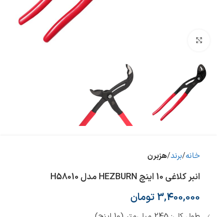
بزرگنمایی تصویر
خانه
برند
هزبرن
انبر کلاغی 10 اینچ HEZBURN مدل H58010
3,400,000
تومان
طول کلی: 245 میلی‌متر (10 اینچ)