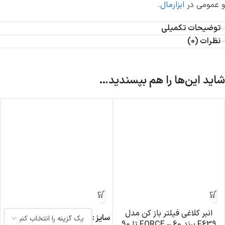
و عمومی در
ابزارمال
.
توضیحات تکمیلی
نظرات (0)
شاید این‌ها را هم بپسندید…
انبر کلاغی فیلتر باز کن مدل
سایز
F639 برند FORCE – 60 تا 90