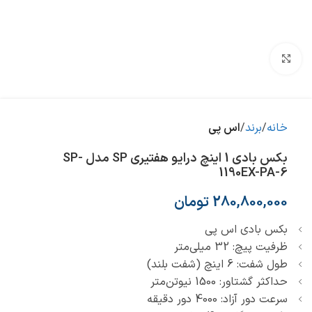
بزرگنمایی تصویر
خانه
برند
اس پی
بکس بادی 1 اینچ درایو هفتیری SP مدل SP-
1190EX-PA-6
280,800,000
تومان
بکس بادی اس پی
ظرفیت پیچ: 32 میلی‌متر
طول شفت: 6 اینچ (شفت بلند)
حداکثر گشتاور: 1500 نیوتن‌متر
سرعت دور آزاد: 4000 دور دقیقه