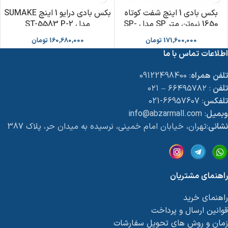
بکس بادی 1 اینچ شفت کوتاه
بکس بادی درایو 1 اینچ SUMAKE
1650 نیوتن متر SP مدل SP-
مدل ST-5583 P-2
1191DH
171,600,000
تومان
160,680,000
تومان
اطلاعات تماس با ما
تلفن همراه
: 09122498400
تلفن
: ۶۶۴۹۵۷۸۲ – ۰۲۱
تلفکس
: 66957607-021
وبمیل
: info@abzarmall.com
نشانی
:تهران، خیابان امام خمینی، نرسیده به میدان حر، پلاک 387
راهنمای مشتریان
راهنمای خرید
قوانین ارسال و پرداخت
زمان و روش های تحویل سفارشات