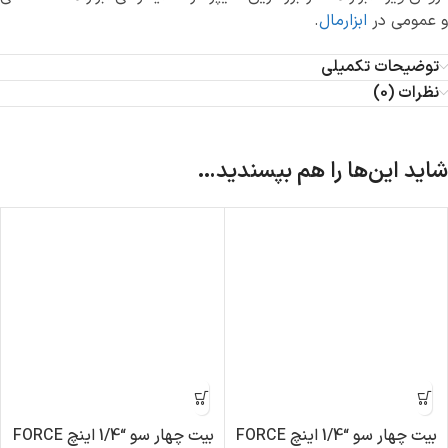
و عمومی در
ابزارمال
.
توضیحات تکمیلی
نظرات (0)
شاید این‌ها را هم بپسندید…
بیت چهار سو “1/4 اینچ FORCE
بیت چهار سو “1/4 اینچ FORCE