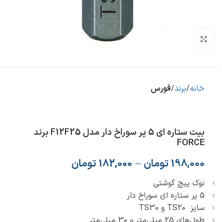
بزرگنمایی تصویر
خانه
برند
فورس
بیت ستاره ای 5 پر سوراخ دار مدل F12F25 برند
FORCE
198,000
تومان
–
182,000
تومان
نوک پیچ گوشتی
5 پر ستاره ای سوراخ‌ دار
سایز TS20 و TS30
طول‌های 25 میلی‌متر و 30 میلی‌متر