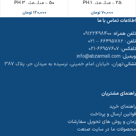
– 25 میلی‌متر, PH.1
– 50 میلی‌متر, PH.3
70,000
تومان
120,000
تومان
اطلاعات تماس با ما
تلفن همراه
: 09122498400
تلفن
: ۶۶۴۹۵۷۸۲ – ۰۲۱
تلفکس
: 66957607-021
وبمیل
: info@abzarmall.com
نشانی
:تهران، خیابان امام خمینی، نرسیده به میدان حر، پلاک 387
راهنمای مشتریان
راهنمای خرید
قوانین ارسال و پرداخت
زمان و روش های تحویل سفارشات
محصولات ما در سایت صنعت