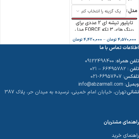
مدل
تایلیور تیشه ای 2 عددی برای
رینگ های 3 تکه FORCE مدل
F687
4,570,000
تومان
–
4,420,000
تومان
اطلاعات تماس با ما
تلفن همراه
: 09122498400
تلفن
: ۶۶۴۹۵۷۸۲ – ۰۲۱
تلفکس
: 66957607-021
وبمیل
: info@abzarmall.com
نشانی
:تهران، خیابان امام خمینی، نرسیده به میدان حر، پلاک 387
راهنمای مشتریان
راهنمای خرید