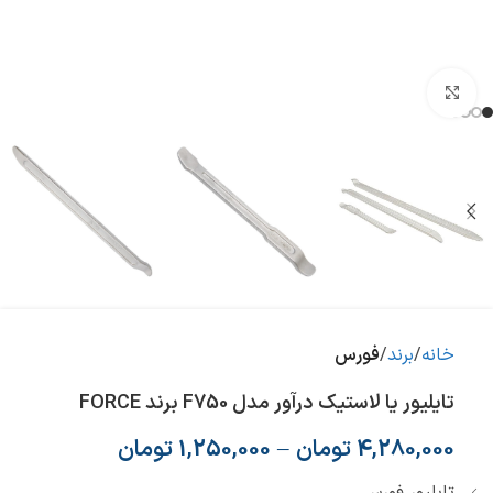
بزرگنمایی تصویر
خانه
برند
فورس
تایلیور یا لاستیک درآور مدل F750 برند FORCE
4,280,000
تومان
–
1,250,000
تومان