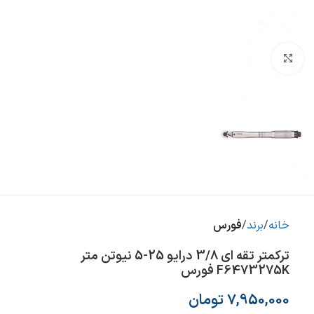
بزرگنمایی تصویر
خانه
برند
فورس
ترکمتر تقه ای 3/8 درایو 25-5 نیوتن متر
F6473275K فورس
7,950,000
تومان