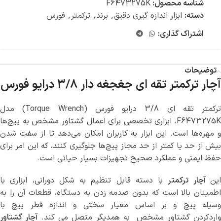
شناسه محصول:
F6473275K
دسته:
ابزار اندازه گیری دقیق
,
برند
,
ترکمتر
,
فورس
اشتراک گذاری:
توضیحات
آچار ترکمتر تقه ای جغجغه دار 3/8 درایو فورس
ترکمتر تقه ای 3/8 درایو فورس (Torque Wrench) مدل
F6473275K، ابزاری تخصصی برای اعمال گشتاور مشخص به پیچ‌ها
 مهره‌ها است.
این ابزار به کاربران امکان می‌دهد تا از سفت شدن
بیش از حد یا کمتر از حد مجاز پیچ‌ها جلوگیری کنند، که این امر برای
حفظ ایمنی و عملکرد صحیح تجهیزات بسیار حیاتی است.
ین
آچار ترکمتر
با دسته قابل تنظیم به شکل دورانی، ابزاری با
اطمینان بالا است که بدون صدمه زدن به دستگاه، قطعات آن را به
وسیله پيچ و بر اساس معيار سختي و اندازه قطر پیچ با
اردکردن گشتاور مشخص به همدیگر متصل می کند.
آچار گشتاور