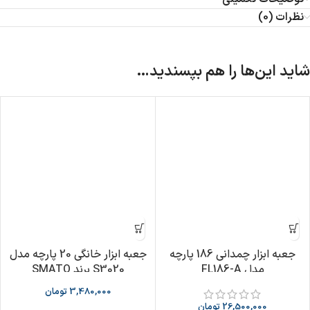
نظرات (0)
شاید این‌ها را هم بپسندید…
جعبه ابزار چمدانی 186 پارچه
جعبه ابزار خانگی 20 پارچه مدل
مدل FL186-A
S3020 برند SMATO
3,480,000
تومان
26,500,000
تومان