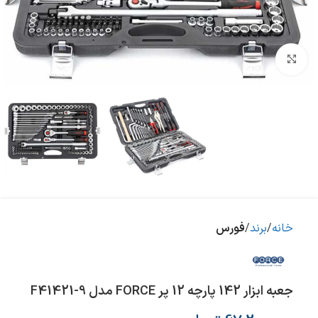
بزرگنمایی تصویر
خانه
برند
فورس
جعبه ابزار 142 پارچه 12 پر FORCE مدل F41421-9