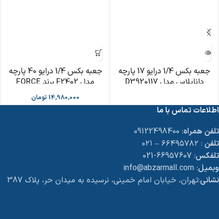
جعبه بکس 1/4 درایو 17 پارچه
جعبه بکس 1/4 درایو 40 پارچه
داناپلاس مدل D3920117
مدل F2402 برند FORCE
14,980,000
تومان
اطلاعات تماس با ما
تلفن همراه
: 09122498400
تلفن
: ۶۶۴۹۵۷۸۲ – ۰۲۱
تلفکس
: 66957607-021
وبمیل
: info@abzarmall.com
نشانی
:تهران، خیابان امام خمینی، نرسیده به میدان حر، پلاک 387