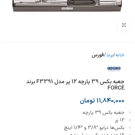
بزرگنمایی تصویر
خانه
برند
فورس
جعبه بکس 39 پارچه 12 پر مدل F3391 برند
FORCE
11,840,000
تومان
جعبه بکس 39 پارچه
12 پر
بکس‌ها درایو “3/8 و “1/4 اینچ