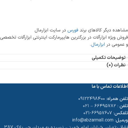
مشاهده دیگر کالاهای برند
فورس
در سایت ابزارمال
فروش ویژه ابزارآلات در بزرگترین هایپرمارکت اینترنتی ابزارآلات تخصصی
و عمومی در
ابزارمال
.
توضیحات تکمیلی
نظرات (0)
اطلاعات تماس با ما
تلفن همراه
: 09122498400
تلفن
: ۶۶۴۹۵۷۸۲ – ۰۲۱
تلفکس
: 66957607-021
وبمیل
: info@abzarmall.com
نشانی
:تهران، خیابان امام خمینی، نرسیده به میدان حر، پلاک 387