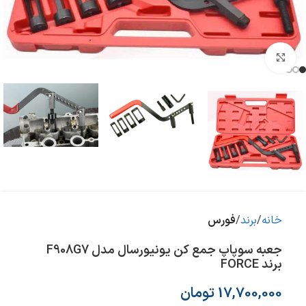
بزرگنمایی تصویر
خانه
برند
فورس
جعبه سوپاپ جمع کن یونیورسال مدل F908G7
برند FORCE
17,700,000
تومان