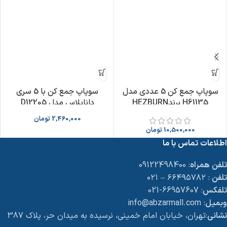
سوپاپ جمع کن 5 عددی مدل
سوپاپ جمع کن با 5 سري
H61135 برندHEZBURN
داناپلاس مدل D12205
2,460,000
تومان
10,500,000
تومان
اطلاعات تماس با ما
تلفن همراه
: 09122498400
تلفن
: ۶۶۴۹۵۷۸۲ – ۰۲۱
تلفکس
: 66957607-021
وبمیل
: info@abzarmall.com
نشانی
:تهران، خیابان امام خمینی، نرسیده به میدان حر، پلاک 387