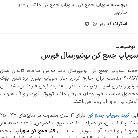
برچسب:
سوپاپ جمع کن
,
سوپاپ جمع کن ماشین های
خارجی
اشتراک گذاری:
توضیحات
سوپاپ جمع کن یونیورسال فورس
جعبه سوپاپ جمع کن یونیورسال برند فورس ساخت تایوان مدل
908G7 مناسب برای خارج کردن خار سوپاپ بدون برداشتن بلوک
موتور و بدون آسیب زدن به سیلندر با فشرده کردن فنرها می‌باشد. این
محصول مناسب خودروهای خارجی مانند تویوتا، فورد، رنو 19، هیوندا،
آاودی، بی ام و، اپل و… می‌باشد.
ین
کیت سوپاپ جمع کن
دارای 4 سری متفاوت در سایزهای 23 , 25
، 30 و 32 میلی‌متر همراه با 2 عدد پیچ مخصوص, 1 عدد دسته فنر
مع کن و 1 عدد آچار سوپاپ است. این
فنر جمع کن سوپاپ
ساخت