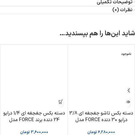
توضیحات تکمیلی
نظرات (0)
شاید این‌ها را هم بپسندید…
ناموجود
دسته بکس تاشو جغجغه ای 3/8
دسته بکس جغجغه ای 1/4 درایو
درایو 30 دنده FORCE مدل
24 دنده برند FORCE مدل
F802211
F802318
6,280,000
تومان
3,600,000
تومان