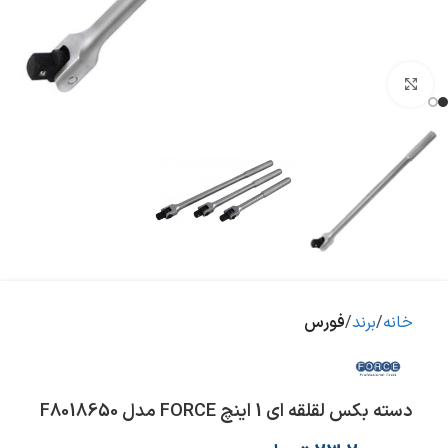
بزرگنمایی تصویر
خانه
برند
فورس
دسته بکس لقلقه ای 1 اینچ FORCE مدل F8018650