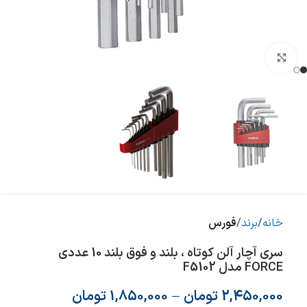
بزرگنمایی تصویر
خانه
برند
فورس
سری آچار آلن کوتاه ، بلند و فوق بلند 10 عددی
FORCE مدل F5102
2,450,000
تومان
–
1,850,000
تومان