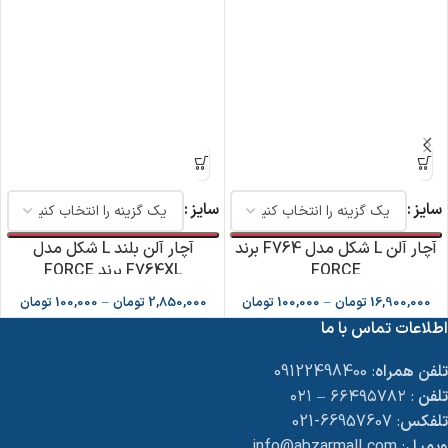
سایز
سایز
آچار آلن L شکل مدل F764 برند
آچار آلن بلند L شکل مدل
FORCE
F764XL برند FORCE
16,900,000
تومان
–
100,000
تومان
2,850,000
تومان
–
100,000
تومان
اطلاعات تماس با ما
تلفن همراه
: 09122498400
تلفن
: ۶۶۴۹۵۷۸۲ – ۰۲۱
تلفکس
: 66957607-021
وبمیل
: info@abzarmall.com