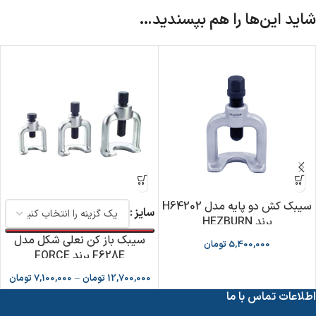
شاید این‌ها را هم بپسندید…
سيبک کش دو پایه مدل H64202
سایز
برند HEZBURN
سیبک باز کن نعلی شکل مدل
5,400,000
تومان
F628E برند FORCE
12,700,000
تومان
–
7,100,000
تومان
اطلاعات تماس با ما