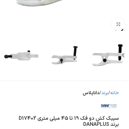
بزرگنمایی تصویر
خانه
برند
داناپلاس
سیبک کش دو فک 19 تا 45 میلی متری D17402
برند DANAPLUS