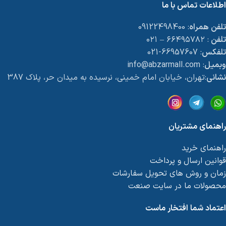
اطلاعات تماس با ما
تلفن همراه
: 09122498400
تلفن
: ۶۶۴۹۵۷۸۲ – ۰۲۱
تلفکس
: 66957607-021
وبمیل
: info@abzarmall.com
نشانی
:تهران، خیابان امام خمینی، نرسیده به میدان حر، پلاک 387
راهنمای مشتریان
راهنمای خرید
قوانین ارسال و پرداخت
زمان و روش های تحویل سفارشات
محصولات ما در سایت صنعت
اعتماد شما افتخار ماست