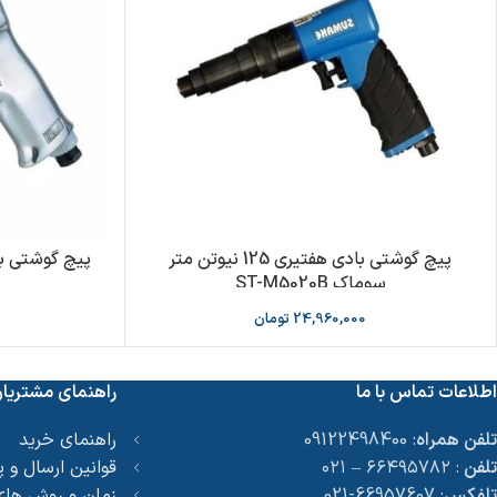
پیچ گوشتی بادی هفتیری 125 نیوتن متر
سوماک ST-M5020B
24,960,000
تومان
اطلاعات تماس با ما
راهنمای مشتریا
تلفن همراه
: 09122498400
راهنمای خرید
تلفن
: ۶۶۴۹۵۷۸۲ – ۰۲۱
قوانین ارسال و 
تلفکس
: 66957607-021
زمان و روش های