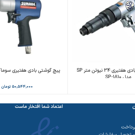
پیچ گوشتی بادی هفتیری 34 نیوتن متر SP
پیچ گوشتی بادی هفتیری سوماک -SD500
مدل SP-1810
50,544,000
تومان
ن
اعتماد شما افتخار ماست
پرداخت
 تحویل سفارشات