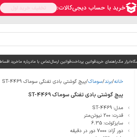
گاه
ابزار مگ
راهنمای خرید
قوانین پرداخت
قوانین ارسال
تماس با ما
درباره ما
خرید اقساط
خانه
برند
سوماک
پیچ گوشتی بادی تفنگی سوماک ST-4469
پیچ گوشتی بادی تفنگی سوماک ST-4469
مدل: ST-4469
قدرت: 200 نیوتن‌متر
سایزکولت: 6.35
دور آزاد: 7000 دور در دقیقه