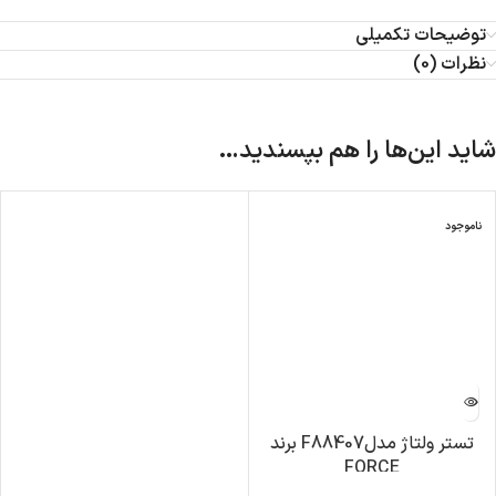
توضیحات تکمیلی
نظرات (0)
شاید این‌ها را هم بپسندید…
ناموجود
تستر ولتاژ مدلF88407 برند
FORCE