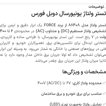
توضیحات
تستر ولتاژ یونیورسال
دوبل
فورس
تستر ولتاژ مدل 88408 از برند FORCE
یک ابزار دقیق و ایمن برای
شخیص ولتاژ مستقیم (DC) و متناوب (AC)
در محدوده‌ی
6 تا 400
ولت
در 7 رنج است. این تستر یونیورسال، با طراحی ساده و کاربردی،
انتخابی ایده‌آل برای تکنسین‌های برق، تعمیرکاران خودرو، و کاربران
فنی در پروژه‌های صنعتی یا خانگی به شمار می‌رود. به وسیله این ابزار
می‌توان تشخیص داد که اولا جریان برق داخل مدار وجود دارد یا نه
ثانیا میزان ولتاژ این جریان برق چقدر می‌باشد.
مشخصات و ویژگی‌ها
✅
محدوده ولتاژ کاری:
6V تا 400V (AC/DC)
✅
مناسب برای برق خودرو و برق ساختمان
✅
نمایش ولتاژ به‌صورت نوری (LED)