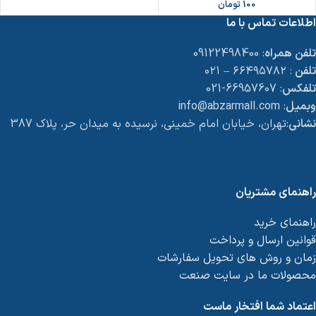
100
تومان
اطلاعات تماس با ما
تلفن همراه
: 09122498400
تلفن
: ۶۶۴۹۵۷۸۲ – ۰۲۱
تلفکس
: 66957607-021
وبمیل
: info@abzarmall.com
نشانی
:تهران، خیابان امام خمینی، نرسیده به میدان حر، پلاک 387
راهنمای مشتریان
راهنمای خرید
قوانین ارسال و پرداخت
زمان و روش های تحویل سفارشات
محصولات ما در سایت صنعت
اعتماد شما افتخار ماست