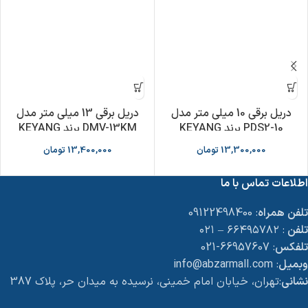
دریل برقی 10 میلی متر مدل
دریل برقی 13 میلی متر مدل
PDS2-10 برند KEYANG
DMV-13KM برند KEYANG
13,300,000
تومان
13,400,000
تومان
اطلاعات تماس با ما
تلفن همراه
: 09122498400
تلفن
: ۶۶۴۹۵۷۸۲ – ۰۲۱
تلفکس
: 66957607-021
وبمیل
: info@abzarmall.com
نشانی
:تهران، خیابان امام خمینی، نرسیده به میدان حر، پلاک 387