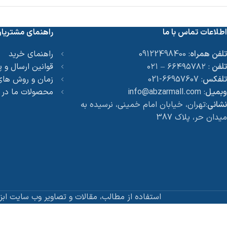
اطلاعات تماس با ما
راهنمای مشتریا
تلفن همراه
: 09122498400
راهنمای خرید
تلفن
: ۶۶۴۹۵۷۸۲ – ۰۲۱
قوانین ارسال و 
تلفکس
: 66957607-021
زمان و روش های
وبمیل
: info@abzarmall.com
محصولات ما در
نشانی
:تهران، خیابان امام خمینی، نرسیده به
میدان حر، پلاک 387
استفاده از مطالب، مقالات و تصاویر وب سایت ابز