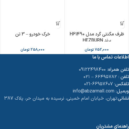
ظرف مگنتی گرد مدل H61490
خرک خودرو – 3 تن
برند HEZBURN
752,000
تومان
258,000
تومان
اطلاعات تماس با ما
تلفن همراه
: 09122498400
تلفن
: ۶۶۴۹۵۷۸۲ – ۰۲۱
تلفکس
: 66957607-021
وبمیل
: info@abzarmall.com
نشانی
:تهران، خیابان امام خمینی، نرسیده به میدان حر، پلاک 387
راهنمای مشتریان