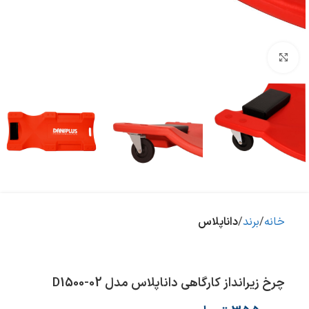
بزرگنمایی تصویر
خانه
برند
داناپلاس
چرخ زيرانداز كارگاهي داناپلاس مدل D1500-02