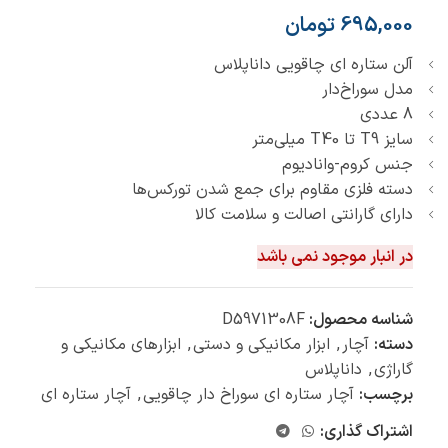
695,000
تومان
آلن ستاره اي چاقویی داناپلاس
مدل سوراخ‌دار
8 عددی
سایز T9 تا T40 میلی‌متر
جنس کروم-وانادیوم
دسته فلزی مقاوم برای جمع شدن تورکس‌ها
دارای گارانتی اصالت و سلامت کالا
در انبار موجود نمی باشد
شناسه محصول:
D5971308F
دسته:
آچار
,
ابزار مکانیکی و دستی
,
ابزارهای مکانیکی و
گاراژی
,
داناپلاس
برچسب:
آچار ستاره اي سوراخ دار چاقویی
,
آچار ستاره ای
اشتراک گذاری: