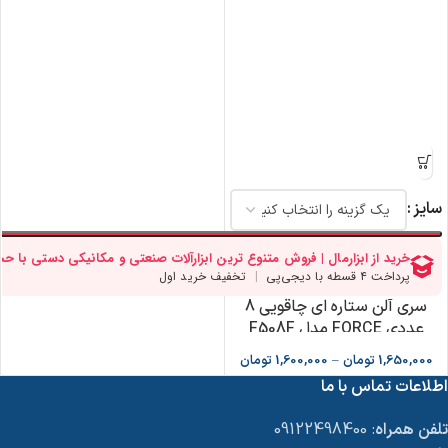
سایز
سری آلن ستاره ای چاقویی 8
عددی FORCE مدل F508F
1,650,000
تومان
–
1,600,000
تومان
اطلاعات تماس با ما
تلفن همراه
: 09122498400