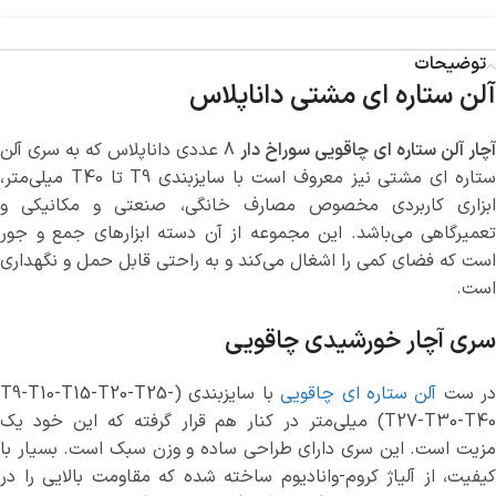
توضیحات
آلن ستاره ای مشتی داناپلاس
آچار آلن ستاره اي چاقویی سوراخ‌ دار
8 عددی داناپلاس که به سری آلن
ستاره ای مشتی نیز معروف است با سایزبندی T9 تا T40 میلی‌متر،
ابزاری کاربردی مخصوص مصارف خانگی، صنعتی و مکانیکی و
تعمیرگاهی می‌باشد. این مجموعه از آن دسته ابزارهای جمع و جور
است که فضای کمی را اشغال می‌کند و به راحتی قابل حمل و نگهداری
است.
سری آچار خورشیدی چاقویی
در ست
آلن ستاره ای چاقویی
با سایزبندی (T9-T10-T15-T20-T25-
T27-T30-T40) میلی‌متر در کنار هم قرار گرفته که این خود یک
مزیت است. این سری دارای طراحی ساده و وزن سبک است. بسیار با
کیفیت، از آلیاژ کروم-وانادیوم ساخته شده که مقاومت بالایی را در