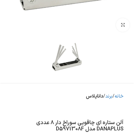
بزرگنمایی تصویر
خانه
برند
داناپلاس
آلن ستاره اي چاقویی سوراخ دار 8 عددی
DANAPLUS مدل D5971308F