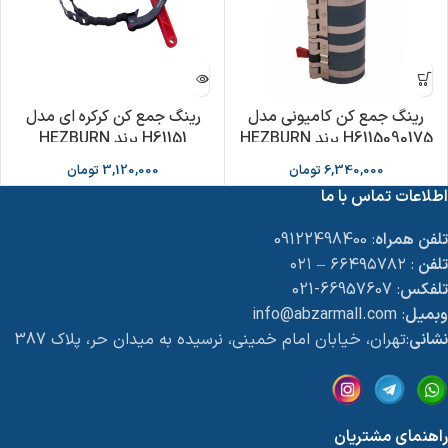
رینگ جمع کن کامیونی مدل
رینگ جمع کن کرکره ای مدل
H6115090175 برند HEZBURN
H61151 برند HEZBURN
6,340,000
تومان
3,120,000
تومان
اطلاعات تماس با ما
تلفن همراه
: 09122498400
تلفن
: ۶۶۴۹۵۷۸۲ – ۰۲۱
تلفکس
: 66957607-021
وبمیل
: info@abzarmall.com
نشانی
:تهران، خیابان امام خمینی، نرسیده به میدان حر، پلاک 387
راهنمای مشتریان