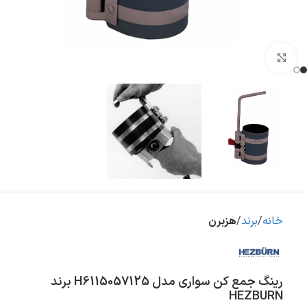
بزرگنمایی تصویر
خانه
برند
هزبرن
رینگ جمع کن سواری مدل H6115057125 برند
HEZBURN