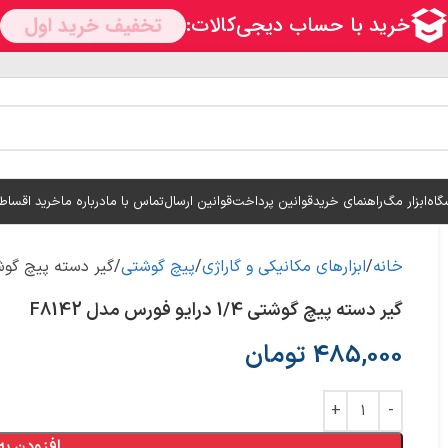
گاه
ابزار مگ
راهنمای خرید
قوانین پرداخت
قوانین ارسال
تماس با ما
درباره ما
خرید اقساط
خانه
ابزارهای مکانیکی و گاراژی
پیچ گوشتی
گير دسته پيچ گوشتي 1/4 درايو فورس م
گير دسته پيچ گوشتي 1/4 درايو فورس مدل F8142
485,000
تومان
افزودن به