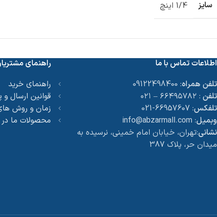
سایز
1/4 اینچ
اطلاعات تماس با ما
راهنمای مشتریا
تلفن همراه
: 09122498400
راهنمای خرید
تلفن
: ۶۶۴۹۵۷۸۲ – ۰۲۱
قوانین ارسال و 
تلفکس
: 66957607-021
زمان و روش های
وبمیل
: info@abzarmall.com
محصولات ما در
نشانی
:تهران، خیابان امام خمینی، نرسیده به
میدان حر، پلاک 387