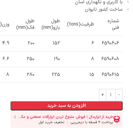
با کاربری و نگهداری آسان
ساخت کشور تایوان
شماره
طول
طول
ظرفیت(tons)
وزن(kg)
فنی
بازو(mm)
فک(mm)
4.9
200
152
6
6590606
6.6
250
190
8
6590608
8
280
225
15
6590615
افزودن به سبد خرید