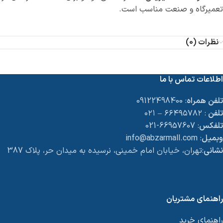
تعمیرگاه و صنعت مناسب است.
نظرات (0)
اطلاعات تماس با ما
تلفن همراه
: 09122498400
تلفن
: ۶۶۴۹۵۷۸۲ – ۰۲۱
تلفکس
: 66957607-021
وبمیل
: info@abzarmall.com
نشانی
:تهران، خیابان امام خمینی، نرسیده به میدان حر، پلاک 387
راهنمای مشتریان
راهنمای خرید