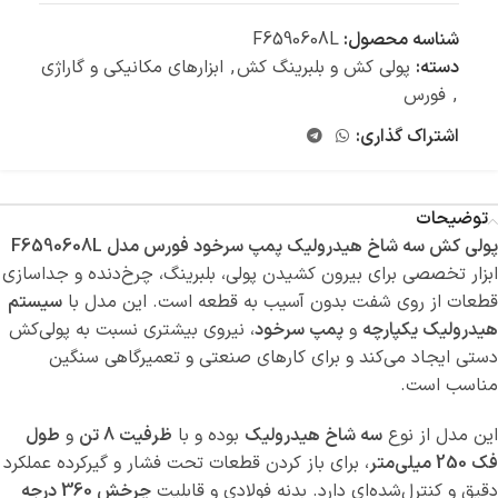
شناسه محصول:
F6590608L
دسته:
پولی کش و بلبرینگ کش
,
ابزارهای مکانیکی و گاراژی
,
فورس
اشتراک گذاری:
توضیحات
پولی کش سه شاخ هیدرولیک پمپ سرخود فورس مدل F6590608L
ابزار تخصصی برای بیرون کشیدن پولی، بلبرینگ، چرخ‌دنده و جداسازی
قطعات از روی شفت بدون آسیب به قطعه است. این مدل با
سیستم
هیدرولیک یکپارچه
و
پمپ سرخود
، نیروی بیشتری نسبت به پولی‌کش
دستی ایجاد می‌کند و برای کارهای صنعتی و تعمیرگاهی سنگین
مناسب است.
این مدل از نوع
سه شاخ هیدرولیک
بوده و با
ظرفیت 8 تن
و
طول
فک 250 میلی‌متر
، برای باز کردن قطعات تحت فشار و گیرکرده عملکرد
دقیق و کنترل‌شده‌ای دارد. بدنه فولادی و قابلیت
چرخش 360 درجه