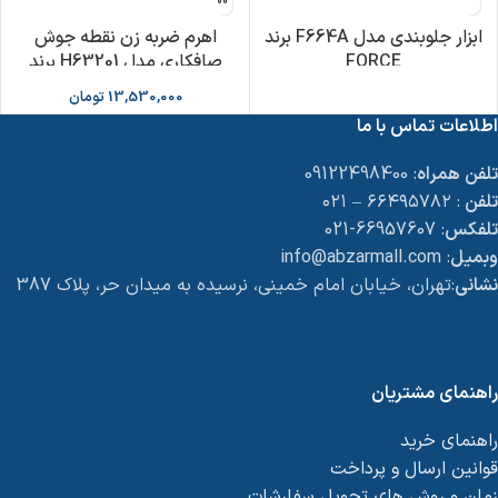
ابزار جلوبندی مدل F664A برند
اهرم ضربه زن نقطه جوش
FORCE
صافکاری مدل H63201 برند
HEZBURN
13,530,000
تومان
اطلاعات تماس با ما
تلفن همراه
: 09122498400
تلفن
: ۶۶۴۹۵۷۸۲ – ۰۲۱
تلفکس
: 66957607-021
وبمیل
: info@abzarmall.com
نشانی
:تهران، خیابان امام خمینی، نرسیده به میدان حر، پلاک 387
راهنمای مشتریان
راهنمای خرید
قوانین ارسال و پرداخت
زمان و روش های تحویل سفارشات