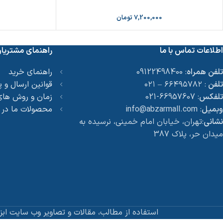
7,200,000
تومان
اطلاعات تماس با ما
راهنمای مشتریا
تلفن همراه
: 09122498400
راهنمای خرید
تلفن
: ۶۶۴۹۵۷۸۲ – ۰۲۱
قوانین ارسال و 
تلفکس
: 66957607-021
زمان و روش های
وبمیل
: info@abzarmall.com
محصولات ما در
نشانی
:تهران، خیابان امام خمینی، نرسیده به
میدان حر، پلاک 387
استفاده از مطالب، مقالات و تصاویر وب سایت ابز