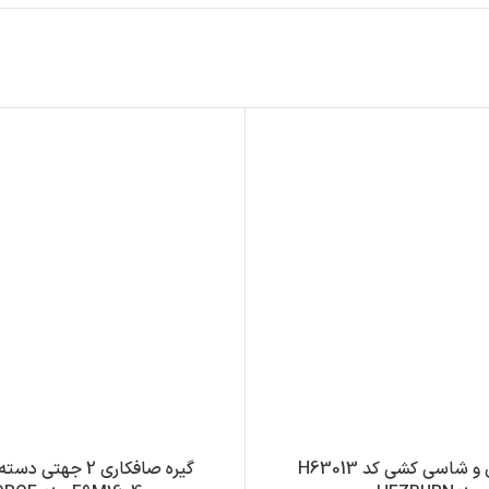
گیره رودری و شاسی کشی کد H63013
گیره صافکاری 2 جهتی