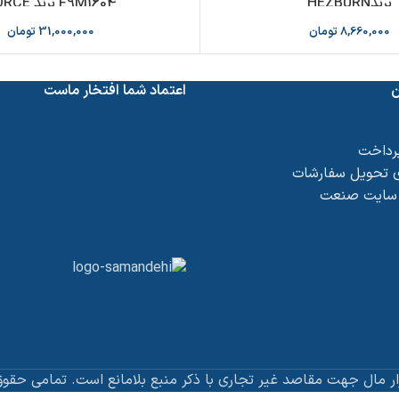
برندHEZBURN
F9M1604 برند FORCE
8,660,000
تومان
31,000,000
تومان
ن
اعتماد شما افتخار ماست
پرداخت
 تحویل سفارشات
 سایت صنعت
ار مال جهت مقاصد غیر تجاری با ذکر منبع بلامانع است. تمامی حقوق