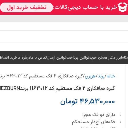
گاه
ابزار مگ
راهنمای خرید
قوانین پرداخت
قوانین ارسال
تماس با ما
درباره ما
خرید اقساط
خانه
برند
هزبرن
گیره صافکاری 2 فک مستقیم کد H63012 برندHEZBURN
گیره صافکاری 2 فک مستقیم کد H63012 برندHEZBURN
46,530,000
تومان
دارای دو فک مجزا
فک‌های آج‌دار مستحکم