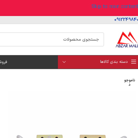
Skip to main content
091224984
دسته بندی کالاها
فروش
ناموجو
د