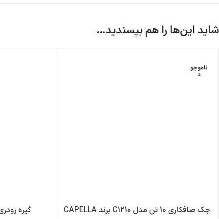
شاید این‌ها را هم بپسندید…
ناموجو
د
جک صافکاری 10 تن مدل C1210 برند CAPELLA