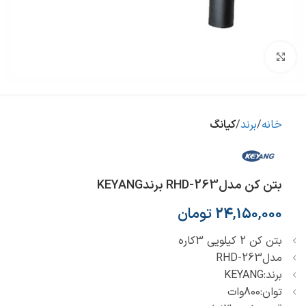
بزرگنمایی تصویر
خانه
برند
کیانگ
بتن کن مدلRHD-263 برندKEYANG
24,150,000
تومان
بتن کن 2 کیلویی 3کاره
مدلRHD-263
برند:KEYANG
توان:800وات