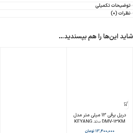
توضیحات تکمیلی
نظرات (0)
شاید این‌ها را هم بپسندید…
دریل برقی 13 میلی متر مدل
DMV-13KM برند KEYANG
13,400,000
تومان