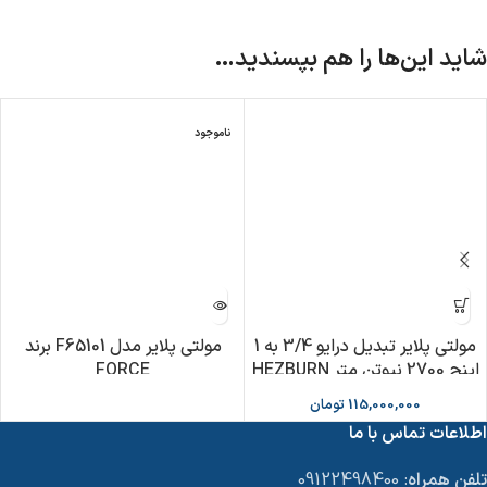
شاید این‌ها را هم بپسندید…
ناموجود
مولتی پلایر تبدیل درایو 3/4 به 1
مولتی پلایر مدل F65101 برند
اینچ 2700 نیوتن متر HEZBURN
FORCE
115,000,000
تومان
اطلاعات تماس با ما
تلفن همراه
: 09122498400