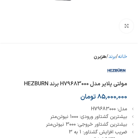
بزرگنمایی تصویر
خانه
برند
هزبرن
مولتی پلایر مدل H79683000 برند HEZBURN
85,000,000
تومان
مدل: H79683000
بیشترین گشتاور ورودی: 1000 نیوتن‌متر
بیشترین گشتاور خروجی: 3000 نیوتن‌متر
ضریب افزایش گشتاور: 1 به 3