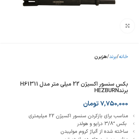
بزرگنمایی تصویر
خانه
برند
هزبرن
بکس سنسور اکسیژن 22 میلی متر مدل H61311
برندHEZBURN
7,750,000
تومان
مناسب برای بازکردن سنسور اکسیژن 22 میلیمتری
بکس “3/8 درایو و هولدر
ساخته شده از آلیاژ کروم مولیبدن