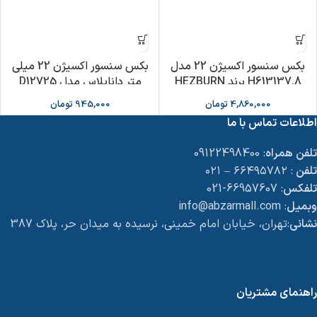
بکس سنسور اکسیژن 22 مدل
بکس سنسور اکسیژن 22 میلی
H613137.8 برند HEZBURN
متر داناپلاس مدل D12725
4,860,000
تومان
945,000
تومان
اطلاعات تماس با ما
تلفن همراه
: 09122498400
تلفن
: ۶۶۴۹۵۷۸۲ – ۰۲۱
تلفکس
: 66957607-021
وبمیل
: info@abzarmall.com
نشانی
:تهران، خیابان امام خمینی، نرسیده به میدان حر، پلاک 387
راهنمای مشتریان