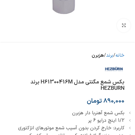
بزرگنمایی تصویر
خانه
برند
هزبرن
بکس شمع مگنتی مدل H61300416M برند
HEZBURN
890,000
تومان
بکس شمع آهنربا دار هزبرن
1/2 اینچ درایو 6 پر
کاربرد: خارج کردن بدون آسیب شمع موتورهای انژکتوری