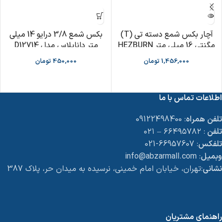
آچار بکس شمع دسته تی (T)
بکس شمع 3/8 درایو 14 میلی
مگنتی 16 میلی متر HEZBURN
متر داناپلاس مدل D12714
مدل H61301316MT
1,456,000
تومان
450,000
تومان
اطلاعات تماس با ما
تلفن همراه
: 09122498400
تلفن
: ۶۶۴۹۵۷۸۲ – ۰۲۱
تلفکس
: 66957607-021
وبمیل
: info@abzarmall.com
نشانی
:تهران، خیابان امام خمینی، نرسیده به میدان حر، پلاک 387
راهنمای مشتریان