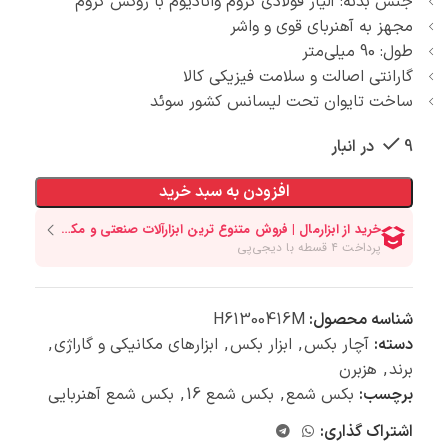
جنس بدنه: آلیاژ فولادی کروم وانادیوم با روکش کروم
مجهز به آهنربای قوی و واشر
طول: 90 میلی‌متر
گارانتی اصالت و سلامت فیزیکی کالا
ساخت تایوان تحت لیسانس کشور سوئد
9 در انبار
افزودن به سبد خرید
شناسه محصول:
H61300416M
دسته:
آچار بکس
,
ابزار بکس
,
ابزارهای مکانیکی و گاراژی
,
برند
,
هزبرن
برچسب:
بکس شمع
,
بکس شمع 16
,
بکس شمع آهنربایی
اشتراک گذاری: