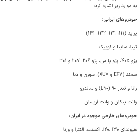
به موارد زیر اشاره کرد:
خودروهای ایرانی:
پراید (111، 131، 132، 141)
تیبا، ساینا و کوییک
پژو 405، پژو پارس، پژو 206، 207 و 301
سمند (EF7 و XU7)، سورن و دنا
رانا و تندر 90 (L90) و ساندرو
وانت پیکان و وانت آریسان
خودروهای خارجی موجود در ایران:
هیوندای i20، i30، اکسنت، النترا و ورنا