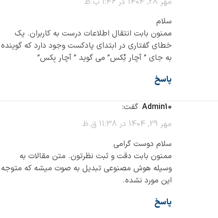
مهر 28, 1404 در 1:46 ب.ظ
سلام
ممنون بابت انتقال اطلاعات درست به کاربران. یک
خطای گفتاری در ابتدای پادکست وجود دارد که گوینده
به جای ” آچار بُکس” می گوید ” آچار بِکس”
پاسخ
admin10
گفت:
مهر 29, 1404 در 11:38 ق.ظ
سلام دوست گرامی
ممنون بابت دقت و ثبت نظرتون. متن مقالات به
وسیله هوش مصنوعی تبدیل به صوت میشه که متوجه
این مورد نشده.
پاسخ