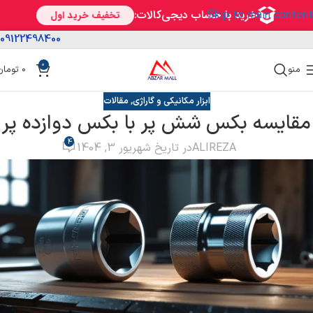
Skip to main content
09122498400
0
منو
0
تومان
ابزار مکانیکی و گاراژی
,
مقالات
مقایسه بکس شش پر با بکس دوازده پر
4
ALIREZA
در تاریخ شهریور 3, 1404