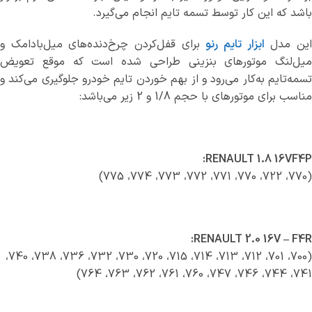
باشد که این کار توسط تسمه تایم انجام می‌گیرد.
ین مدل
ابزار تایم رنو
برای قفل‌کردن چرخ‌دنده‌های میل‌بادامک و
میل‌لنگ موتورهای بنزینی طراحی شده است که موقع تعویض
تسمه‌تایم به‌کار می‌رود و از بهم خوردن تایم خودرو جلوگیری می‌کند و
مناسب برای موتورهای با حجم 1/8 و 2 زیر می‌باشد:
RENAULT 1.8 16VF4P:
(770، 722، 770، 771، 772، 773، 774، 775)
RENAULT 2.0 16V – F4R:
(700، 701، 712، 713، 714، 715، 720، 730، 732، 736، 738، 740،
741، 744، 746، 747، 760، 761، 762، 763، 764)