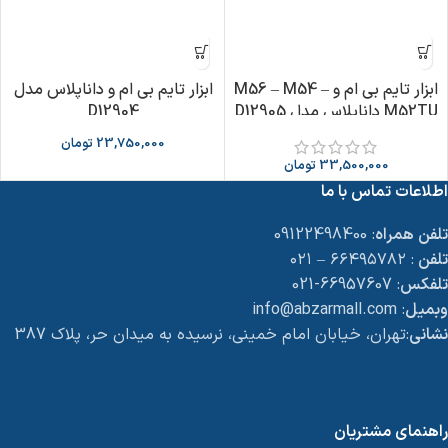
ابزار تایم بی ام و M56 – M54 –
ابزار تایم بی ام و داناپلاس مدل
M52TU داناپلاس مدل D12905
D12904
23,750,000
تومان
33,500,000
تومان
اطلاعات تماس با ما
تلفن همراه
: 09122498400
تلفن
: ۶۶۴۹۵۷۸۲ – ۰۲۱
تلفکس
: 66957607-021
وبمیل
: info@abzarmall.com
نشانی
:تهران، خیابان امام خمینی، نرسیده به میدان حر، پلاک 387
راهنمای مشتریان