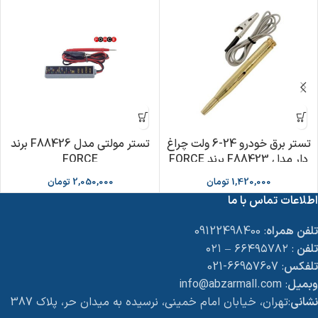
تستر برق خودرو 24-6 ولت چراغ
تستر مولتی مدل F88426 برند
دار مدل F88423 برند FORCE
FORCE
1,420,000
تومان
2,050,000
تومان
اطلاعات تماس با ما
تلفن همراه
: 09122498400
تلفن
: ۶۶۴۹۵۷۸۲ – ۰۲۱
تلفکس
: 66957607-021
وبمیل
: info@abzarmall.com
نشانی
:تهران، خیابان امام خمینی، نرسیده به میدان حر، پلاک 387