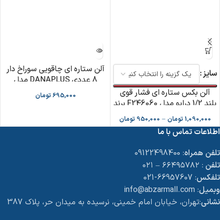
آلن ستاره اي چاقویی سوراخ دار
سایز
8 عددی DANAPLUS مدل
D5971308F
آلن بکس ستاره ای فشار قوی
695,000
تومان
بلند 1/2 درایو مدل F246060 برند
FORCE
1,090,000
تومان
–
950,000
تومان
اطلاعات تماس با ما
تلفن همراه
: 09122498400
تلفن
: ۶۶۴۹۵۷۸۲ – ۰۲۱
تلفکس
: 66957607-021
وبمیل
: info@abzarmall.com
نشانی
:تهران، خیابان امام خمینی، نرسیده به میدان حر، پلاک 387