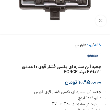
بزرگنمایی تصویر
خانه
برند
فورس
جعبه آلن ستاره ای بکسی فشار قوی 10 عددی
F41013 برند FORCE
10,950,000
تومان
جعبه آلن ستاره ای بکسی فشار قوی فورس
درایو “1/2 اینچ
موجود در سایز‌های T20 تا T70