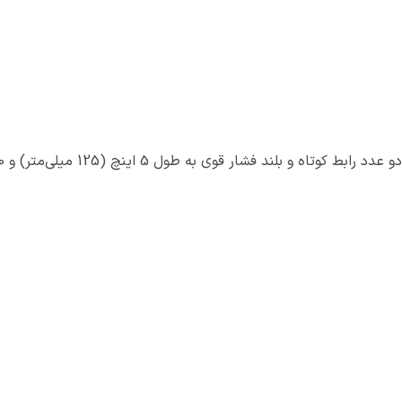
دو عدد رابط کوتاه و بلند فشار قوی به طول 5 اینچ (125 میلی‌متر) و 10 اینچ (250 میلی‌متر) برای افزایش طول بین بکس و دسته بکس برای دسترسی به جاهای دور از دسترس.