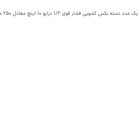
یک عدد دسته بکس کشویی فشار قوی 1/2 درایو 10 اینچ معادل 250 میلی‌متر با قابلیت تنظیم سایز و گشتاور