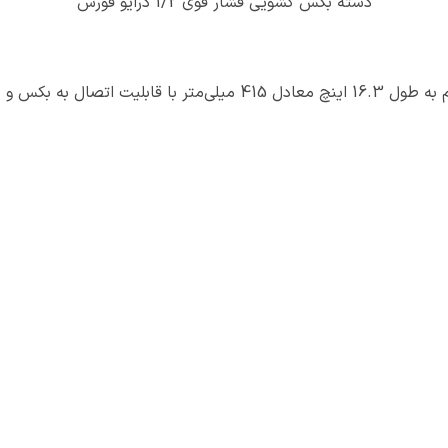
دسته بکس کشویی فشار قوی 1/2 درایو فورس