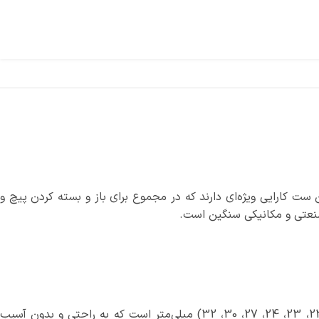
کارایی ویژه‌ای دارند که در مجموع برای باز و بسته کردن پیچ و
نعتی و مکانیکی سنگین است.
این جعبه بکس شامل 18 عدد بکس 6 پر 1/2 درایو از جنس کروم مولیبدن در سایزهای (10، 11، 12، 13، 14، 15، 16، 17، 18، 19، 20، 21، 22، 23، 24، 27، 30، 32) میلی‌متر است که به راحتی و بدون آسیب