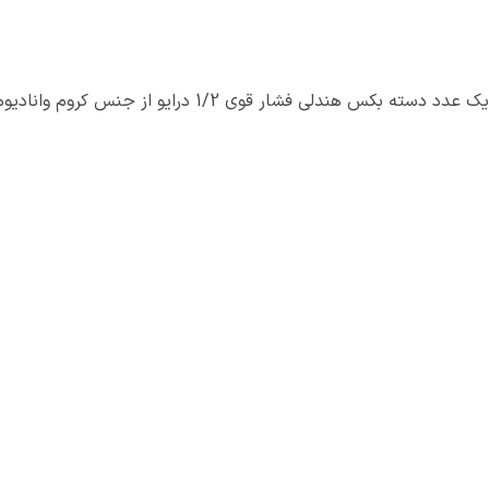
یک عدد دسته بکس هندلی فشار قوی 1/2 درایو از جنس کروم وانادیوم به طول 16.3 اینچ معادل 415 میلی‌متر با قابلیت اتصال به بکس و باز و بسته کردن سوکت بکس با سرعت بالا.