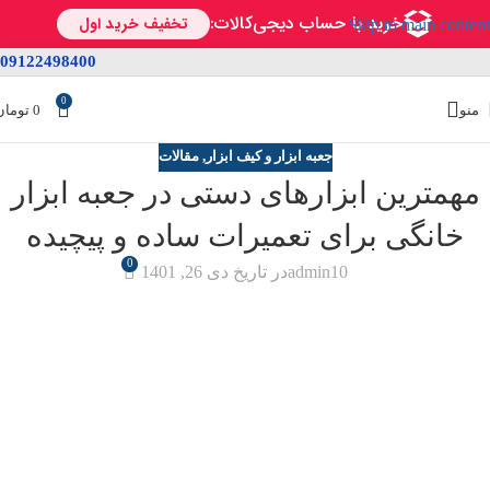
Skip to main content
09122498400
0
منو
0
تومان
جعبه ابزار و کیف ابزار
,
مقالات
مهمترین ابزارهای دستی در جعبه ابزار
خانگی برای تعمیرات ساده و پیچیده
0
admin10
در تاریخ دی 26, 1401