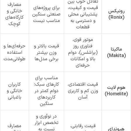
تعادل خوب بین
مصارف
قیمت و کیفیت،
برای پروژه‌های
رونیکس
خانگی و
پشتیبانی محلی
صنعتی سنگین
(Ronix)
کارگاه‌های
و دسترسی به
مناسب نیست
کوچک
قطعات
موتور قوی،
فناوری روز
قیمت بالاتر و
حرفه‌ای‌ها و
ماکیتا
(براشلس)، دوام
وزن بیشتر
استفاده
(Makita)
بالا و امکانات
برخی مدل‌ها
طولانی‌مدت
حرفه‌ای
مناسب برای
قیمت اقتصادی،
کارهای سبک؛
کاربران
هوم لایت
وزن کم و کاربری
دوام کمتر در
خانگی و
(Homelite)
آسان
کاربردهای
باغبانی
سنگین
در نوآوری و
تخصص ابزار
قیمت رقابتی،
مصارف
هیوندای
نسبت به