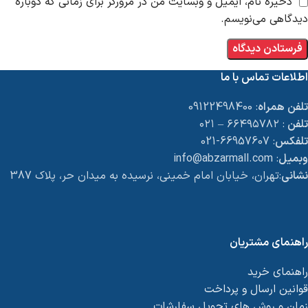
ذخیره نام، ایمیل و وبسایت من در مرورگر برای زمانی که دوباره
دیدگاهی می‌نویسم.
اطلاعات تماس با ما
تلفن همراه
: 09122498400
تلفن
: ۶۶۴۹۵۷۸۲ – ۰۲۱
تلفکس
: 66957607-021
وبمیل
: info@abzarmall.com
نشانی
:تهران، خیابان امام خمینی، نرسیده به میدان حر، پلاک 387
راهنمای مشتریان
راهنمای خرید
قوانین ارسال و پرداخت
زمان و روش های تحویل سفارشات