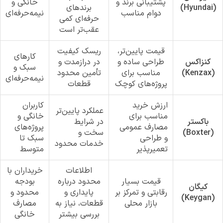
پشتیبانی برند و
خانگی و
(Hyundai)
برندهای
دوام مناسب
نیمه‌حرفه‌ای
حرفه‌ای کمی
عقب‌تر است
قیمت پایین‌تر،
ریسک کیفیت
کارهای
کنزاکس
طراحی ساده و
در درازمدت و
سبک و
(Kenzax)
مناسب برای
تأمین محدود
نیمه‌حرفه‌ای
پروژه‌های کوچک
قطعات
ارزش خرید
کاربران
عملکرد پایین‌تر
مناسب برای
خانگی و
باکستر
در شرایط
مصارف عمومی
پروژه‌های
(Boxter)
سخت و
و طراحی
سبک تا
خدمات محدود
تعمیرپذیر
متوسط
اطلاعات
خریداران با
قیمت بسیار
محدود درباره
بودجه
کیگان
رقابتی و تمرکز بر
پایداری و
محدود و
(Keygan)
بازار محلی
قطعات، نیاز به
مصارف
بررسی بیشتر
خانگی